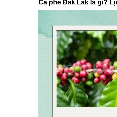
Cà phê Đắk Lắk là gì? L