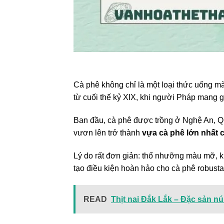
Cà phê không chỉ là một loại thức uống mà
từ cuối thế kỷ XIX, khi người Pháp mang g
Ban đầu, cà phê được trồng ở Nghệ An, 
vươn lên trở thành
vựa cà phê lớn nhất 
Lý do rất đơn giản: thổ nhưỡng màu mỡ, k
tạo điều kiện hoàn hảo cho cà phê robusta 
READ
Thịt nai Đắk Lắk – Đặc sản nú