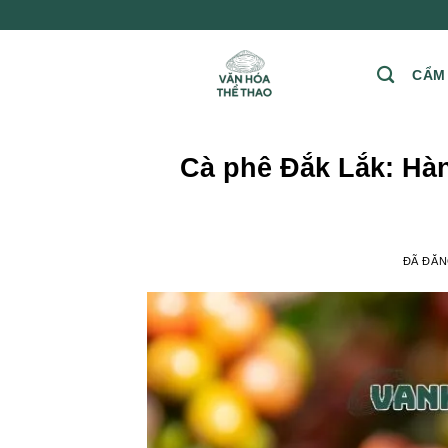
Chuyển
đến
nội
CẨM
dung
Cà phê Đắk Lắk: Hàn
ĐÃ ĐĂ