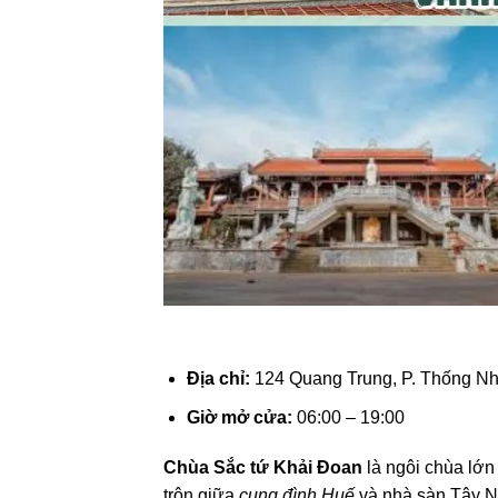
Địa chỉ:
124 Quang Trung, P. Thống Nh
Giờ mở cửa:
06:00 – 19:00
Chùa Sắc tứ Khải Đoan
là ngôi chùa lớn
trộn giữa
cung đình Huế
và nhà sàn Tây N