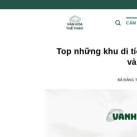
Chuyển
đến
nội
CẨM
dung
Top những khu di tí
và
ĐÃ ĐĂNG 