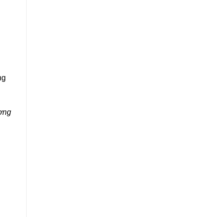
ng
ơng