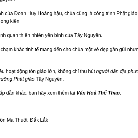
h của Đoan Huy Hoàng hậu, chùa cũng là công trình Phật giáo
hong kiến.
ảnh quan thiên nhiên yên bình của Tây Nguyên.
ết chạm khắc tinh tế mang đến cho chùa một vẻ đẹp gần gũi như
u hoạt động tôn giáo lớn, không chỉ thu hút
người dân địa phư
ngưỡng Phật giáo
Tây Nguyên.
hấp dẫn khác, bạn hãy xem thêm tại
Văn Hoá Thể Thao
.
uôn Ma Thuột, Đắk Lắk