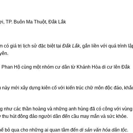
i, TP. Buôn Ma Thuột, Đắk Lắk
có giá trị lịch sử đặc biệt tại
Đắk Lắk
, gắn liền với quá trình lậ
yên.
 Phan Hộ cùng một nhóm cư dân từ Khánh Hòa di cư lên Đắk
u này mới xây dựng kiên cố với kiến trúc chữ môn độc đáo, khắ
cũng như các thần hoàng và những anh hùng đã có công với vùng
ây thu hút đông đảo người dân đến cầu may mắn và sức khỏe.
hể bỏ qua cho những ai quan tâm đến
di sản văn hóa dân tộc
.