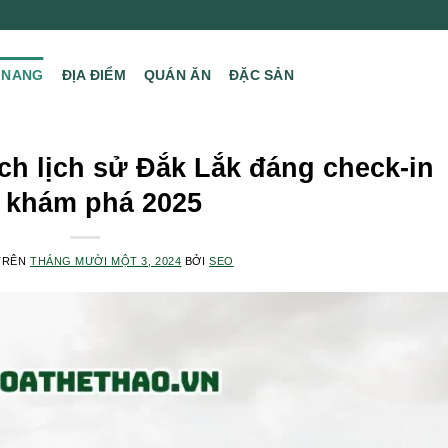
 NANG
ĐỊA ĐIỂM
QUÁN ĂN
ĐẶC SẢN
ch lịch sử Đắk Lắk đáng check-in
 khám phá 2025
TRÊN
THÁNG MƯỜI MỘT 3, 2024
BỞI
SEO