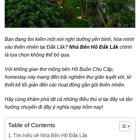
Bạn đang tìm kiếm một nơi nghỉ dưỡng yên bình, hòa mình
vào thiên nhiên tại Đắk Lắk?
Nhà Bên Hồ Đắk Lắk
chính
là lựa chọn không thể bỏ qua.
Với không gian thơ mộng bên Hồ Buôn Chu Cấp,
homestay này mang đến trải nghiệm thư giãn tuyệt vời, từ
thiết kế tối giản đến các hoạt động gần gũi thiên nhiên.
Hãy cùng khám phá tất cả những điều thú vị tại đây và tận
hưởng chuyến đi đầy ý nghĩa ngay hôm nay!
Table of Contents
Tìm hiểu về Nhà Bên Hồ Đắk Lắk