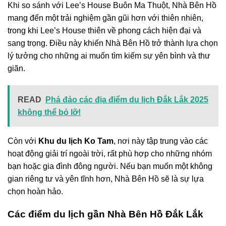
Khi so sánh với Lee’s House Buôn Ma Thuột, Nhà Bên Hồ
mang đến một trải nghiệm gần gũi hơn với thiên nhiên,
trong khi Lee’s House thiên về phong cách hiện đại và
sang trọng. Điều này khiến Nhà Bên Hồ trở thành lựa chọn
lý tưởng cho những ai muốn tìm kiếm sự yên bình và thư
giãn.
READ
Phá đảo các địa điểm du lịch Đắk Lắk 2025
không thể bỏ lỡ!
Còn với
Khu du lịch Ko Tam
, nơi này tập trung vào các
hoạt động giải trí ngoài trời, rất phù hợp cho những nhóm
bạn hoặc gia đình đông người. Nếu bạn muốn một không
gian riêng tư và yên tĩnh hơn, Nhà Bên Hồ sẽ là sự lựa
chọn hoàn hảo.
Các điểm du lịch gần Nhà Bên Hồ Đắk Lắk