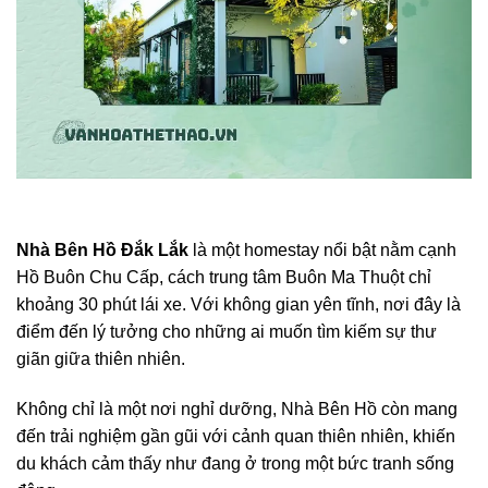
Nhà Bên Hồ Đắk Lắk
là một homestay nổi bật nằm cạnh
Hồ Buôn Chu Cấp, cách trung tâm Buôn Ma Thuột chỉ
khoảng 30 phút lái xe. Với không gian yên tĩnh, nơi đây là
điểm đến lý tưởng cho những ai muốn tìm kiếm sự thư
giãn giữa thiên nhiên.
Không chỉ là một nơi nghỉ dưỡng, Nhà Bên Hồ còn mang
đến trải nghiệm gần gũi với cảnh quan thiên nhiên, khiến
du khách cảm thấy như đang ở trong một bức tranh sống