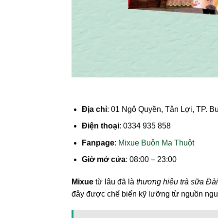
Địa chỉ
: 01 Ngô Quyền, Tân Lợi, TP. B
Điện thoại
: 0334 935 858
Fanpage
:
Mixue Buôn Ma Thuột
Giờ mở cửa
: 08:00 – 23:00
Mixue
từ lâu đã là
thương hiệu trà sữa Đà
đây được chế biến kỹ lưỡng từ nguồn nguy