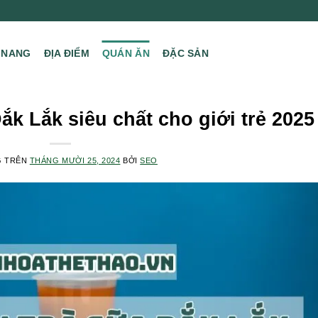
 NANG
ĐỊA ĐIỂM
QUÁN ĂN
ĐẶC SẢN
ắk Lắk siêu chất cho giới trẻ 2025
G TRÊN
THÁNG MƯỜI 25, 2024
BỞI
SEO