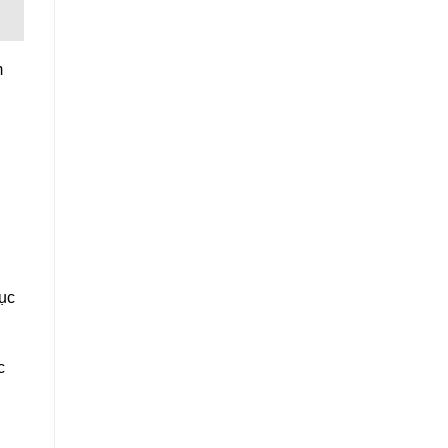
m
ục
c