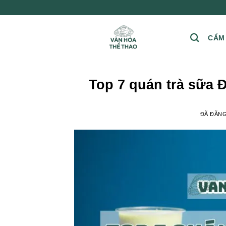
Chuyển
đến
nội
CẨM
dung
Top 7 quán trà sữa Đ
ĐÃ ĐĂN