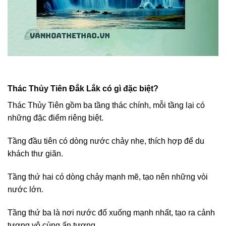
Thác Thủy Tiên Đắk Lắk có gì đặc biệt?
Thác Thủy Tiên gồm ba tầng thác chính, mỗi tầng lại có
những đặc điểm riêng biệt.
Tầng đầu tiên có dòng nước chảy nhẹ, thích hợp để du
khách thư giãn.
Tầng thứ hai có dòng chảy mạnh mẽ, tạo nên những vòi
nước lớn.
Tầng thứ ba là nơi nước đổ xuống mạnh nhất, tạo ra cảnh
tượng vô cùng ấn tượng.