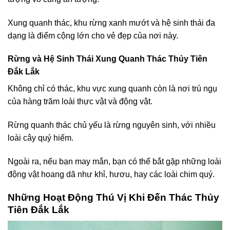
Xung quanh thác, khu rừng xanh mướt và hệ sinh thái đa
dạng là điểm cộng lớn cho vẻ đẹp của nơi này.
Rừng và Hệ Sinh Thái Xung Quanh Thác Thủy Tiên
Đắk Lắk
Không chỉ có thác, khu vực xung quanh còn là nơi trú ngụ
của hàng trăm loài thực vật và động vật.
Rừng quanh thác chủ yếu là rừng nguyên sinh, với nhiều
loài cây quý hiếm.
Ngoài ra, nếu bạn may mắn, bạn có thể bắt gặp những loài
động vật hoang dã như khỉ, hươu, hay các loài chim quý.
Những Hoạt Động Thú Vị Khi Đến Thác Thủy
Tiên Đắk Lắk