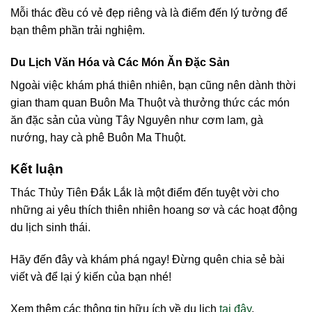
Mỗi thác đều có vẻ đẹp riêng và là điểm đến lý tưởng để
bạn thêm phần trải nghiệm.
Du Lịch Văn Hóa và Các Món Ăn Đặc Sản
Ngoài việc khám phá thiên nhiên, bạn cũng nên dành thời
gian tham quan Buôn Ma Thuột và thưởng thức các món
ăn đặc sản của vùng Tây Nguyên như cơm lam, gà
nướng, hay cà phê Buôn Ma Thuột.
Kết luận
Thác Thủy Tiên Đắk Lắk là một điểm đến tuyệt vời cho
những ai yêu thích thiên nhiên hoang sơ và các hoạt động
du lịch sinh thái.
Hãy đến đây và khám phá ngay! Đừng quên chia sẻ bài
viết và để lại ý kiến của bạn nhé!
Xem thêm các thông tin hữu ích về du lịch
tại đây
.