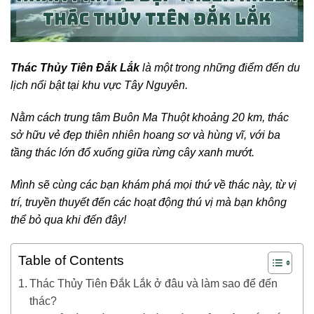
Thác Thủy Tiên Đắk Lắk
là một trong những điểm đến du
lịch nổi bật tại khu vực Tây Nguyên.
Nằm cách trung tâm Buôn Ma Thuột khoảng 20 km, thác
sở hữu vẻ đẹp thiên nhiên hoang sơ và hùng vĩ, với ba
tầng thác lớn đổ xuống giữa rừng cây xanh mướt.
Mình sẽ cùng các bạn khám phá mọi thứ về thác này, từ vị
trí, truyền thuyết đến các hoạt động thú vị mà bạn không
thể bỏ qua khi đến đây!
Table of Contents
Thác Thủy Tiên Đắk Lắk ở đâu và làm sao để đến
thác?