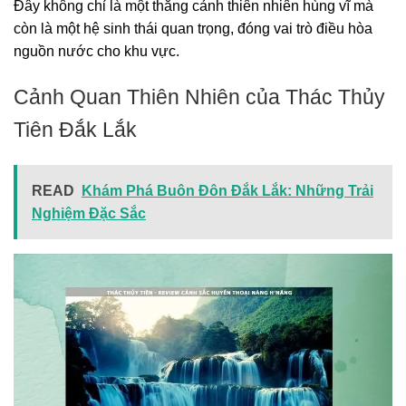
Đây không chỉ là một thắng cảnh thiên nhiên hùng vĩ mà
còn là một hệ sinh thái quan trọng, đóng vai trò điều hòa
nguồn nước cho khu vực.
Cảnh Quan Thiên Nhiên của Thác Thủy
Tiên Đắk Lắk
READ
Khám Phá Buôn Đôn Đắk Lắk: Những Trải
Nghiệm Đặc Sắc