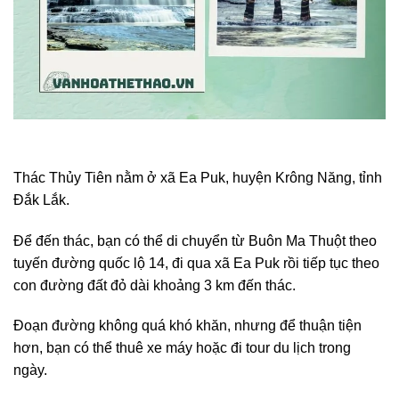
Thác Thủy Tiên nằm ở xã Ea Puk, huyện Krông Năng, tỉnh
Đắk Lắk.
Để đến thác, bạn có thể di chuyển từ Buôn Ma Thuột theo
tuyến đường quốc lộ 14, đi qua xã Ea Puk rồi tiếp tục theo
con đường đất đỏ dài khoảng 3 km đến thác.
Đoạn đường không quá khó khăn, nhưng để thuận tiện
hơn, bạn có thể thuê xe máy hoặc đi tour du lịch trong
ngày.