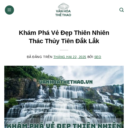
Chuyển
đến
nội
dung
Khám Phá Vẻ Đẹp Thiên Nhiên
Thác Thủy Tiên Đắk Lắk
ĐÃ ĐĂNG TRÊN
THÁNG HAI 22, 2025
BỞI
SEO