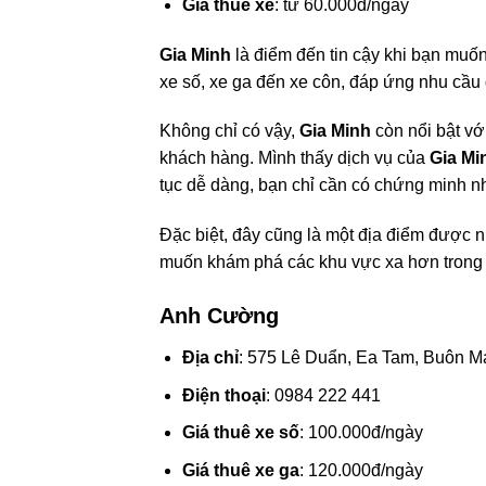
Giá thuê xe
: từ 60.000đ/ngày
Gia Minh
là điểm đến tin cậy khi bạn muố
xe số, xe ga đến xe côn, đáp ứng nhu cầu 
Không chỉ có vậy,
Gia Minh
còn nổi bật vớ
khách hàng. Mình thấy dịch vụ của
Gia Mi
tục dễ dàng, bạn chỉ cần có chứng minh nh
Đặc biệt, đây cũng là một địa điểm được 
muốn khám phá các khu vực xa hơn trong 
Anh Cường
Địa chỉ
: 575 Lê Duẩn, Ea Tam, Buôn M
Điện thoại
: 0984 222 441
Giá thuê xe số
: 100.000đ/ngày
Giá thuê xe ga
: 120.000đ/ngày