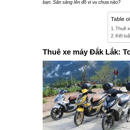
bạn.
Sẵn sàng lên đồ vi vu chưa nào?
Table o
Thuê x
Kết lu
Thuê xe máy Đắk Lắk: To