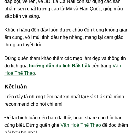
đắp bột, vẽ ren, vẽ 3D, La Cà Nail còn sử dụng các sản
phẩm sơn chất lượng cao từ Mỹ và Hàn Quốc, giúp màu
sắc bền và sáng.
Khách hàng đến đây luôn được chào đón trong không gian
ấm cúng, với mùi tinh dầu nhẹ nhàng, mang lại cảm giác
thư giãn tuyệt đối.
Đừng quên tham khảo thêm các mẹo làm đẹp và thông tin
du lịch qua
hướng dẫn du lịch Đắk Lắk
trên trang
Văn
Hoá Thể Thao
.
Kết luận
Trên đây là những tiệm nail xịn nhất tại Đắk Lắk mà mình
recommend cho hội chị em!
Để lại bình luận nếu bạn đã thử, hoặc share cho hội bạn
cùng biết. Đừng quên ghé
Văn Hoá Thể Thao
để đọc thêm
bài hay ho nha!